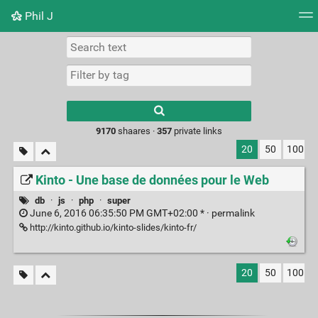
Phil J
Tag cloud
Picture wall
Daily
► Play Videos
Type 1 or more
characters for
results.
9170
shaares ·
357
private links
20
50
100
Kinto - Une base de données pour le Web
db
·
js
·
php
·
super
June 6, 2016 06:35:50 PM GMT+02:00 * ·
permalink
http://kinto.github.io/kinto-slides/kinto-fr/
20
50
100